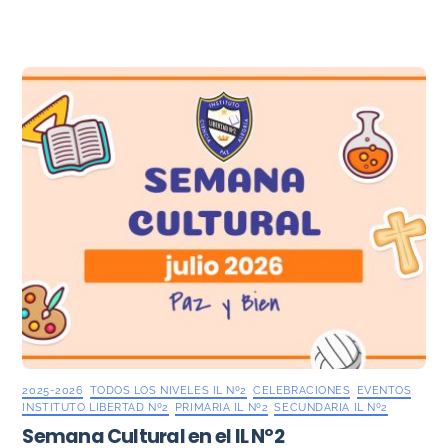
2025-2026
,
TODOS LOS NIVELES IL Nº2
,
CELEBRACIONES
,
EVENTOS
,
INSTITUTO LIBERTAD Nº2
,
PRIMARIA IL Nº2
,
SECUNDARIA IL Nº2
Semana Cultural en el IL Nº2