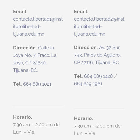
Email.
Email.
contacto.libertad2@inst
contacto.libertad1@inst
itutolibertad-
itutolibertad-
tijuana.edu.mx
tijuana.edu.mx
Dirección.
Av. 32 Sur
Dirección.
Calle la
793, Pinos de Agüero,
Joya No. 7, Fracc. La
CP 22116, Tijuana, BC.
Joya, CP 22640,
Tijuana, BC.
Tel.
664 689 1428
/
664 629 1961
Tel.
664 689 1021
.
.
.
.
.
.
Horario.
Horario.
7:30 am – 2:00 pm de
7:30 am – 2:00 pm de
Lun. – Vie.
Lun. – Vie.