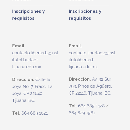
Inscripciones y
Inscripciones y
requisitos
requisitos
Email.
Email.
contacto.libertad2@inst
contacto.libertad1@inst
itutolibertad-
itutolibertad-
tijuana.edu.mx
tijuana.edu.mx
Dirección.
Av. 32 Sur
Dirección.
Calle la
793, Pinos de Agüero,
Joya No. 7, Fracc. La
CP 22116, Tijuana, BC.
Joya, CP 22640,
Tijuana, BC.
Tel.
664 689 1428
/
664 629 1961
Tel.
664 689 1021