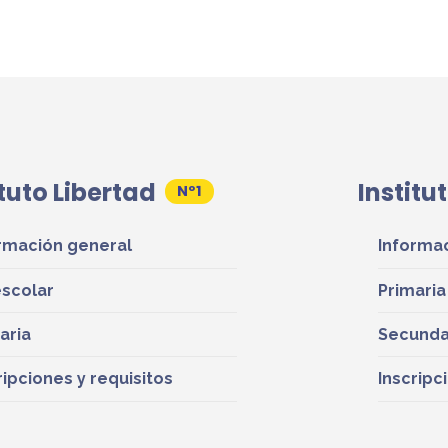
ituto Libertad
Institu
rmación general
Informa
scolar
Primaria
aria
Secunda
ripciones y requisitos
Inscripc