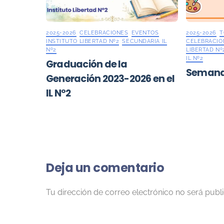
2025-2026
,
CELEBRACIONES
,
EVENTOS
,
2025-2026
,
T
INSTITUTO LIBERTAD Nº2
,
SECUNDARIA IL
CELEBRACIO
Nº2
LIBERTAD Nº
IL Nº2
Graduación de la
Semana C
Generación 2023-2026 en el
IL Nº2
Deja un comentario
Tu dirección de correo electrónico no será publ