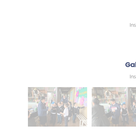
Ins
Gal
Ins