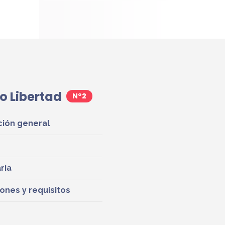
to Libertad
ción general
ria
iones y requisitos