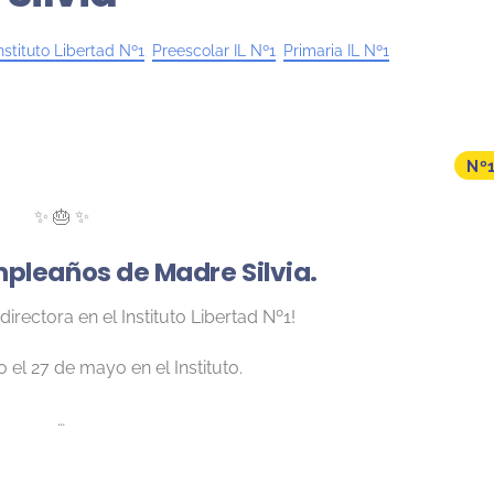
nstituto Libertad Nº1
,
Preescolar IL Nº1
,
Primaria IL Nº1
Nº
✨ 🎂 ✨
mpleaños de Madre Silvia.
 directora en el Instituto Libertad Nº1!
 el 27 de mayo en el Instituto.
…