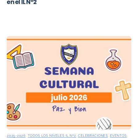
en el IL Nº2
2025-2026
,
TODOS LOS NIVELES IL Nº2
,
CELEBRACIONES
,
EVENTOS
,