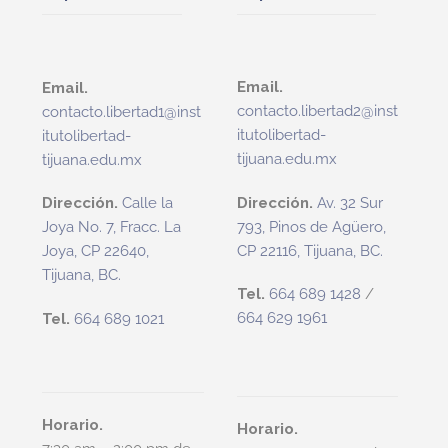
Email.
Email.
contacto.libertad2@inst
contacto.libertad1@inst
itutolibertad-
itutolibertad-
tijuana.edu.mx
tijuana.edu.mx
Dirección.
Av. 32 Sur
Dirección.
Calle la
793, Pinos de Agüero,
Joya No. 7, Fracc. La
CP 22116, Tijuana, BC.
Joya, CP 22640,
Tijuana, BC.
Tel.
664 689 1428
/
664 629 1961
Tel.
664 689 1021
.
.
.
.
.
.
Horario.
Horario.